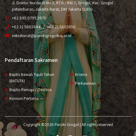
Jl. Doktor Nurdin IV No.3, RT.6 / RW.7, Grogol, Kec. Grogol
petamburan, Jakarta Barat, DKI Jakarta 11450
+62 895 0795 3970
+62 21 5602644
+62 21 5602650
sekretariat@parokigrogolkaj.or.id
Pendaftaran Sakramen
Baptis Bawah Tujuh Tahun
Krisma
(BATUTA)
Perkawinan
Baptis Remaja / Dewasa
Komuni Pertama
Copyright ©2026 Paroki Grogol | All rights reserved