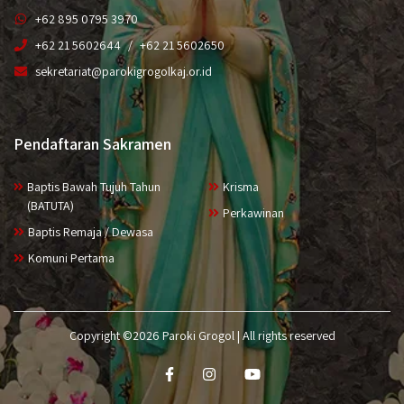
+62 895 0795 3970
+62 21 5602644
+62 21 5602650
sekretariat@parokigrogolkaj.or.id
Pendaftaran Sakramen
Baptis Bawah Tujuh Tahun
Krisma
(BATUTA)
Perkawinan
Baptis Remaja / Dewasa
Komuni Pertama
Copyright ©2026 Paroki Grogol | All rights reserved