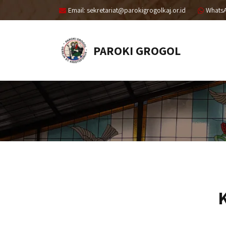
Email: sekretariat@parokigrogolkaj.or.id
Whats
PAROKI GROGOL