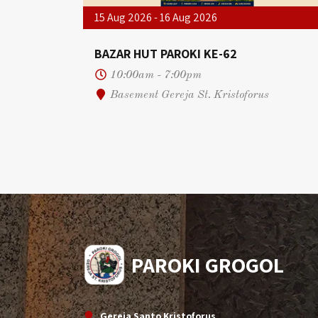
15 Aug 2026 - 16 Aug 2026
BAZAR HUT PAROKI KE-62
10:00am - 7:00pm
Basement Gereja St. Kristoforus
PAROKI GROGOL
Gereja Santo Kristoforus