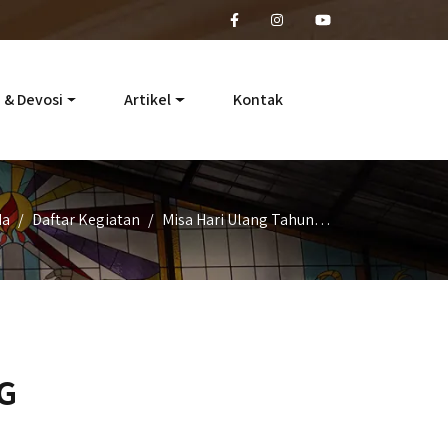
 & Devosi
Artikel
Kontak
da
Daftar Kegiatan
Misa Hari Ulang Tahun…
G