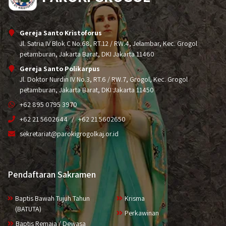
Gereja Santo Kristoforus
Jl. Satria IV Blok C No.68, RT.12 / RW.4, Jelambar, Kec. Grogol
petamburan, Jakarta Barat, DKI Jakarta 11460
Gereja Santo Polikarpus
Jl. Doktor Nurdin IV No.3, RT.6 / RW.7, Grogol, Kec. Grogol
petamburan, Jakarta Barat, DKI Jakarta 11450
+62 895 0795 3970
+62 21 5602644
+62 21 5602650
sekretariat@parokigrogolkaj.or.id
Pendaftaran Sakramen
Baptis Bawah Tujuh Tahun
Krisma
(BATUTA)
Perkawinan
Baptis Remaja / Dewasa