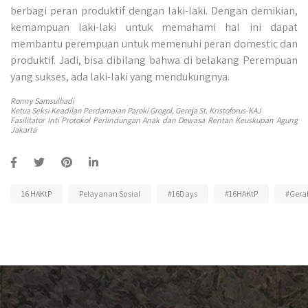
berbagi peran produktif dengan laki-laki. Dengan demikian,
kemampuan laki-laki untuk memahami hal ini dapat
membantu perempuan untuk memenuhi peran domestic dan
produktif. Jadi, bisa dibilang bahwa di belakang Perempuan
yang sukses, ada laki-laki yang mendukungnya.
Ronny Samsulhadi
Ketua Seksi Keadilan Perdamaian Paroki Grogol, Gereja St. Kristoforus-KAJ
Fasilitator Inti Protokol Perlindungan Anak dan Dewasa Rentan Keuskupan Agung
Jakarta
16 HAKtP
Pelayanan Sosial
#16Days
#16HAKtP
#Gera