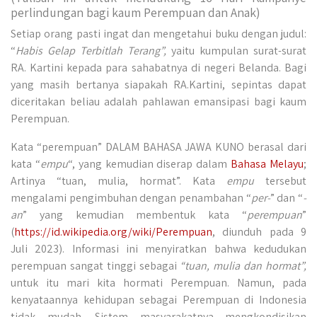
perlindungan bagi kaum Perempuan dan Anak)
Setiap orang pasti ingat dan mengetahui buku dengan judul:
“
Habis Gelap Terbitlah Terang”,
yaitu
kumpulan
surat-surat
RA. Kartini kepada para sahabatnya di negeri Belanda. Bagi
yang masih bertanya siapakah RA.Kartini, sepintas dapat
diceritakan beliau adalah pahlawan emansipasi bagi kaum
Perempuan.
Kata “perempuan” DALAM BAHASA JAWA KUNO berasal dari
kata “
empu
“, yang kemudian diserap dalam
Bahasa Melayu
;
Artinya “tuan, mulia, hormat”. Kata
empu
tersebut
mengalami pengimbuhan dengan penambahan “
per-
” dan “
-
an
” yang kemudian membentuk kata “
perempuan
”
(
https://id.wikipedia.org/wiki/Perempuan
, diunduh pada 9
Juli 2023). Informasi ini menyiratkan bahwa kedudukan
perempuan sangat tinggi sebagai
“tuan, mulia dan hormat”,
untuk itu mari kita hormati Perempuan. Namun, pada
kenyataannya kehidupan sebagai Perempuan di Indonesia
tidak mudah. Sistem masyarakatnya mengkondisikan