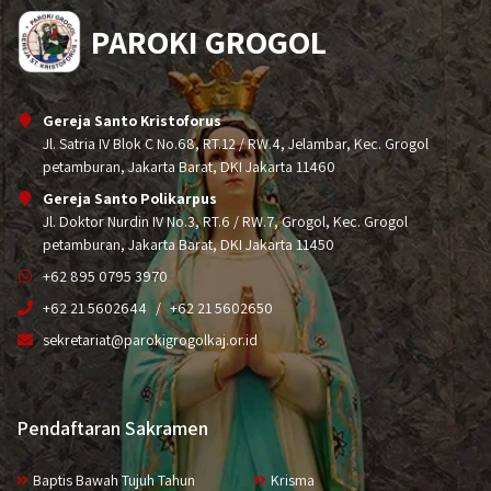
PAROKI GROGOL
Gereja Santo Kristoforus
Jl. Satria IV Blok C No.68, RT.12 / RW.4, Jelambar, Kec. Grogol
petamburan, Jakarta Barat, DKI Jakarta 11460
Gereja Santo Polikarpus
Jl. Doktor Nurdin IV No.3, RT.6 / RW.7, Grogol, Kec. Grogol
petamburan, Jakarta Barat, DKI Jakarta 11450
+62 895 0795 3970
+62 21 5602644
+62 21 5602650
sekretariat@parokigrogolkaj.or.id
Pendaftaran Sakramen
Baptis Bawah Tujuh Tahun
Krisma