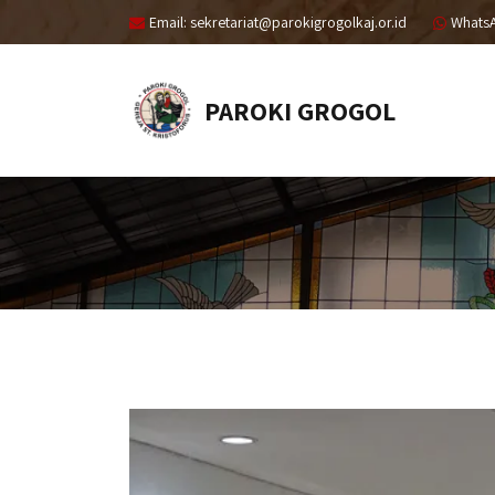
Email: sekretariat@parokigrogolkaj.or.id
Whats
PAROKI GROGOL