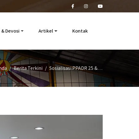
 & Devosi
Artikel
Kontak
nda
Berita Terkini
Sosialisasi PPADR 25 &…