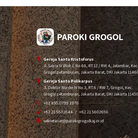
PAROKI GROGOL
Gereja Santo Kristoforus
Jl. Satria IV Blok C No.68, RT.12 / RW.4, Jelambar, Kec
Grogol petamburan, Jakarta Barat, DKI Jakarta 1146
Gereja Santo Polikarpus
Jl. Doktor Nurdin IV No.3, RT.6 / RW.7, Grogol, Kec.
Grogol petamburan, Jakarta Barat, DKI Jakarta 1145
+62 895 0795 3970
+62 21 5602644
+62 21 5602650
sekretariat@parokigrogolkaj.or.id