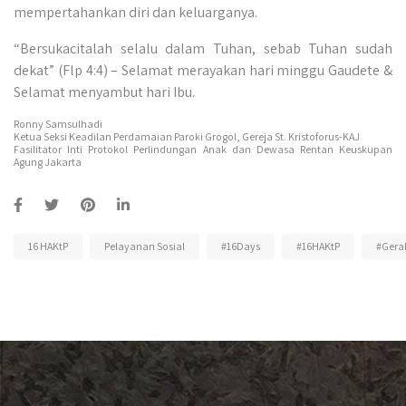
mempertahankan diri dan keluarganya.
“Bersukacitalah selalu dalam Tuhan, sebab Tuhan sudah
dekat” (Flp 4:4) – Selamat merayakan hari minggu Gaudete &
Selamat menyambut hari Ibu.
Ronny Samsulhadi
Ketua Seksi Keadilan Perdamaian Paroki Grogol, Gereja St. Kristoforus-KAJ
Fasilitator Inti Protokol Perlindungan Anak dan Dewasa Rentan Keuskupan
Agung Jakarta
16 HAKtP
Pelayanan Sosial
#16Days
#16HAKtP
#Gera