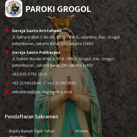
PAROKI GROGOL
Gereja Santo Kristoforus
Jl. Satria IV Blok C No.68, RT.12 / RW.4, Jelambar, Kec. Grogol
petamburan, Jakarta Barat, DKI Jakarta 11460
Gereja Santo Polikarpus
Jl. Doktor Nurdin IV No.3, RT.6 / RW.7, Grogol, Kec. Grogol
petamburan, Jakarta Barat, DKI Jakarta 11450
+62 895 0795 3970
+62 21 5602644
+62 21 5602650
sekretariat@parokigrogolkaj.or.id
Pendaftaran Sakramen
Baptis Bawah Tujuh Tahun
Krisma