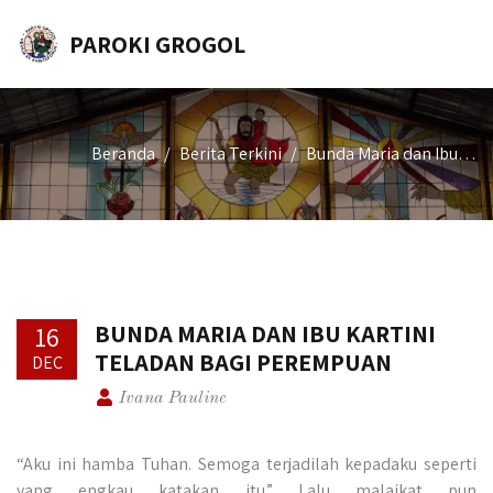
PAROKI GROGOL
Beranda
Berita Terkini
Bunda Maria dan Ibu…
BUNDA MARIA DAN IBU KARTINI
16
TELADAN BAGI PEREMPUAN
DEC
Ivana Pauline
“Aku ini hamba Tuhan. Semoga terjadilah kepadaku seperti
yang engkau katakan itu.” Lalu malaikat pun